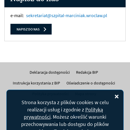
e-mail:
sekretariat@szpital-marciniak.wroclaw.pl
NAPISZ DO NAS
Deklaracja dostępności
Redakcja BIP
Instrukcja korzystania z BIP
Oświadczenie o dostępności
Polityka prywatności
Mapa strony
Zam
Strona korzysta z plików
cookies
w celu
realizacji usług i zgodnie z
Polityką
prywatności
. Możesz określić warunki
przechowywania lub dostępu do plików