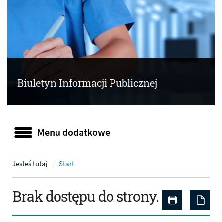
Biuletyn Informacji Publicznej
Menu dodatkowe
Menu dodatkowe
Jesteś tutaj
Start
Brak dostępu do strony.
Drukuj zaw
Zap