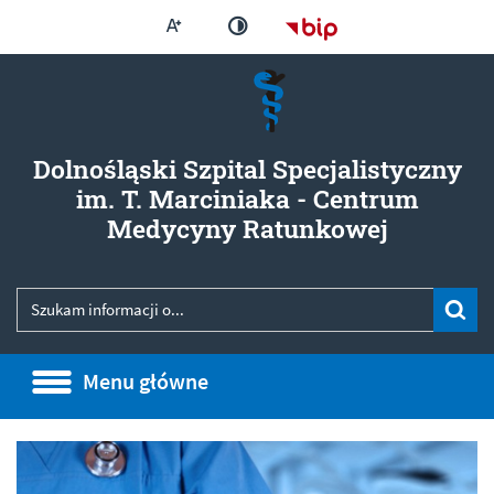
Większa czcionka
Strona główna - Bi
Zmień kontrast
Dolnośląski Szpital Specjalistyczny
im. T. Marciniaka - Centrum
- Brak d
Medycyny Ratunkowej
Wyszukiwarka
Wyszukiwana fraza
Szu
Menu główne
Menu główne
Informacje