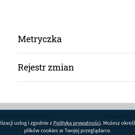
Metryczka
Metryczka
Rejestr zmian
Rejestr zmian
any przez Fundację Widzialni
Deklaracja dostę
lizacji usług i zgodnie z
Polityką prywatności
. Możesz okreś
Oświadczenie o
plików
cookies
w Twojej przeglądarce.