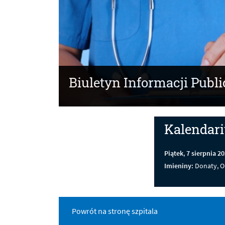
Biuletyn Informacji Publi
Kalendar
Piątek
,
7
sierpnia
20
Imieniny:
Donaty, O
Powrót na stronę szpitala
Menu dodatkowe