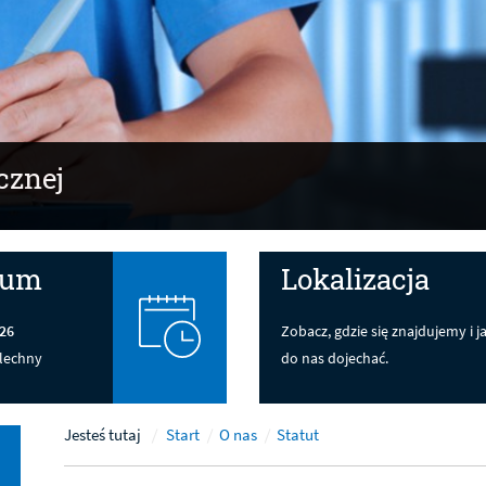
cznej
ium
Lokalizacja
26
Zobacz, gdzie się znajdujemy i j
lechny
do nas dojechać.
Jesteś tutaj
Start
O nas
Statut