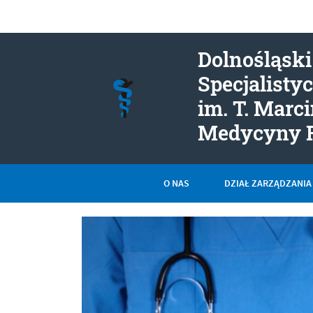
Dolnośląski
Specjalisty
im. T. Marc
Medycyny 
O NAS
DZIAŁ ZARZĄDZANIA
Menu główne
Informacje