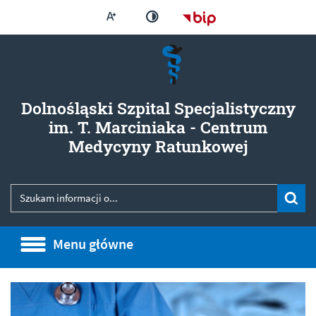
Większa czcionka
Strona główna - Bi
Zmień kontrast
Dolnośląski Szpital Specjalistyczny
im. T. Marciniaka - Centrum
- Regula
Medycyny Ratunkowej
Wyszukiwarka
Wyszukiwana fraza
Szu
Menu główne
Menu główne
Informacje