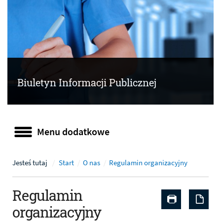
Biuletyn Informacji Publicznej
Menu dodatkowe
Menu dodatkowe
Jesteś tutaj
Start
O nas
Regulamin organizacyjny
Regulamin
Drukuj zaw
Zap
organizacyjny