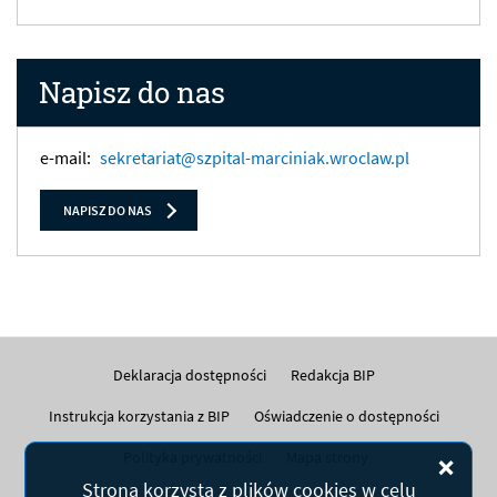
Napisz do nas
e-mail:
sekretariat@szpital-marciniak.wroclaw.pl
NAPISZ DO NAS
Deklaracja dostępności
Redakcja BIP
Instrukcja korzystania z BIP
Oświadczenie o dostępności
Polityka prywatności
Mapa strony
Zam
Strona korzysta z plików
cookies
w celu