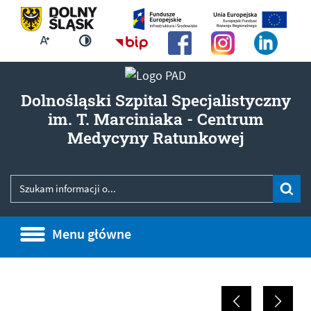
Większa czcionka
Strona główna - Biuletyn Infor
Zmień kontrast
Dolnośląski Szpital Specjalistyczny
im. T. Marciniaka - Centrum
- Brak d
Medycyny Ratunkowej
Wyszukiwarka
Wyszukiwana fraza
Szu
Menu główne
Menu główne
Informacje