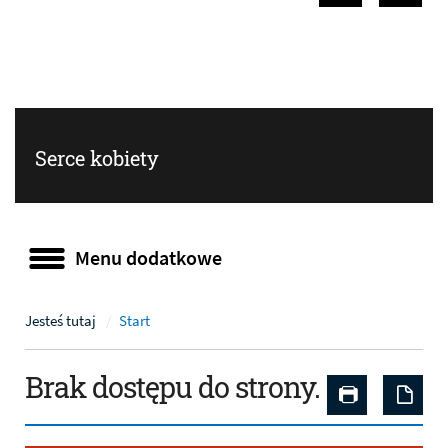
Poprzedni sla
Następ
Serce kobiety
Menu dodatkowe
Menu dodatkowe
Jesteś tutaj
Start
Brak dostępu do strony.
Drukuj zaw
Zap